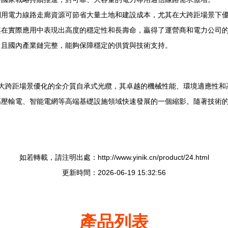
利用電力線路走廊資源可節省大量土地和建設成本，尤其在大跨距場景下
其在實際應用中表現出高度的穩定性和長壽命，贏得了運營商和電力公司
，且國內產業鏈完整，能夠保障穩定的供貨與技術支持。
00米以上大跨距場景優化的全介質自承式光纜，其卓越的機械性能、環境適應
高壓輸電、智能電網等高端基礎設施領域快速發展的一個縮影。隨著技術
如若轉載，請注明出處：http://www.yinik.cn/product/24.html
更新時間：2026-06-19 15:32:56
產品列表