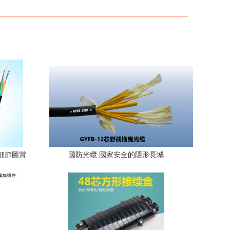
空細節圖賞
國防光纜 國家安全的隱形長城
實拍