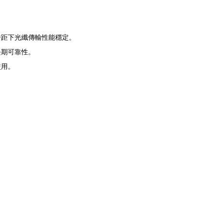
跨距下光纖傳輸性能穩定。
長期可靠性。
使用。