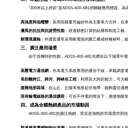
“300米以上跨距”是ADSS-400-4B1的關鍵應用
高強度與低蠕變
：采用高模量芳綸紗作為主要承力元件，在
優異的抗拉與抗疲勞性能
：經過精密計算的結構和制造工藝
耐環境腐蝕
：外護套通常采用耐電痕的聚乙烯或特種材料，
三、廣泛應用場景
由于其獨特的性能，ADSS-400-4B1光纜在以下場景
高壓電力通信網
：作為電力系統專用的通信干線，承載調度
長距離跨江、跨河、跨峽谷工程
：利用其大跨距能力，可大
復雜地形區域
：在山丘、丘陵等地形起伏地帶，能夠靈活適
現有輸電線路的通信擴容
：可在不停電的情況下，便捷地附
四、成為全國熱銷產品的市場動因
ADSS-400-4B1的廣泛熱銷，背后是強勁的市場需求
新基建與電網智能化浪潮
：智能電網建設、可再生能源接入