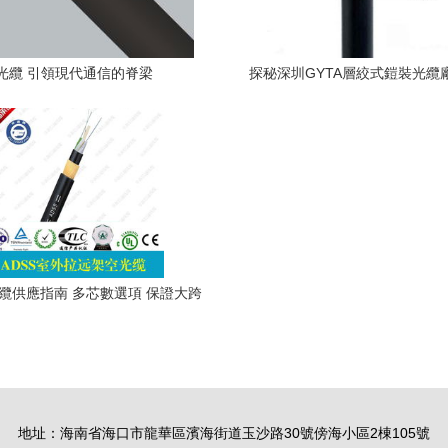
光纜 引領現代通信的脊梁
探秘深圳GYTA層絞式鎧裝光纜
與創新的融合
光纜供應指南 多芯數選項 保證大跨
距電力通信穩定
地址：海南省海口市龍華區濱海街道玉沙路30號傍海小區2棟105號