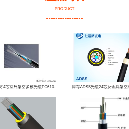
PRODUCT
----------------
方4芯室外架空多模光纜FC610-
庫存ADSS光纜24芯及金具架
OV 高可靠性光纖傳輸解決方案
析 七號橋光電科技江蘇高清