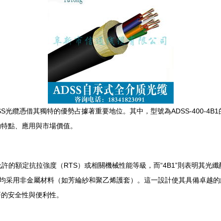
光纜憑借其獨特的優勢占據著重要地位。其中，型號為ADSS-400-4B
的特點、應用與市場價值。
其允許的額定抗拉強度（RTS）或相關機械性能等級，而“4B1”則表明其光
，均采用非金屬材料（如芳綸紗和聚乙烯護套）。這一設計使其具備卓越
署的安全性與便利性。