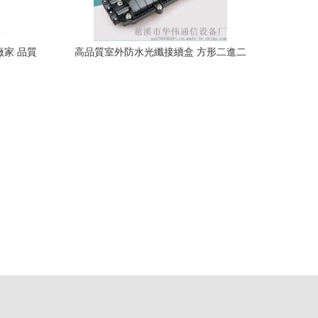
廠家 品質
高品質室外防水光纖接續盒 方形二進二
出，適配48芯光纜密封保障