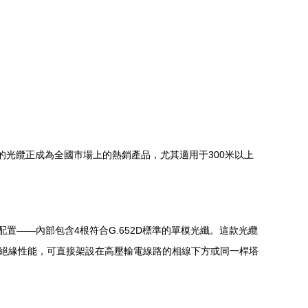
1的光纜正成為全國市場上的熱銷產品，尤其適用于300米以上
纖配置——內部包含4根符合G.652D標準的單模光纖。這款光纜
的絕緣性能，可直接架設在高壓輸電線路的相線下方或同一桿塔