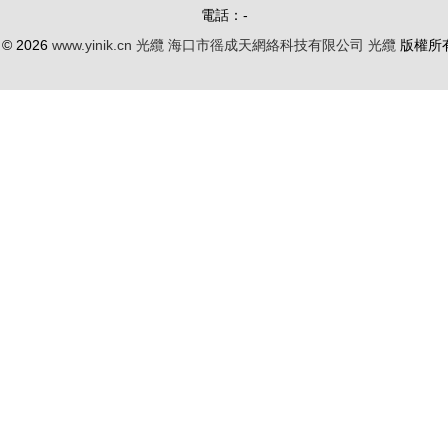
電話：-
t © 2026
www.yinik.cn
光纜
海口市徭成天網絡科技有限公司
光纜
版權所