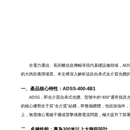
在電力通信、長距離信息傳輸等現代基礎設施領域，ADSS
的大跨距應用場景。本文將深入解析這款自承式全介質光纜
一、產品核心特性：ADSS-400-4B1
ADSS，即全介質自承式光纜。型號中的“400”通常指
的核心優勢在于其“全介質”結構，即整個纜體，包括加強件
上，無需擔心電磁干擾或雷擊感應電流問題，極大提升了部
二、卓越性能：專為300米以上大跨距設計