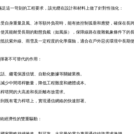
標簽。為滿足這一苛刻的工程要求，該光纜在設計和材料上做了針對性強化：
承受自身重量及風、冰等額外負荷時，能有效控制弧垂和應變，確保在長
，使其能耐受長期的動態負載（如風振），保障線路在復雜氣象條件下的
能抵抗紫外線、雨雪及一定程度的化學腐蝕，適合在戶外惡劣環境中長期
中發揮著不可替代的作用：
電話、繼電保護信號、自動化數據等關鍵業務。
幅減少中間塔桿數量，降低工程難度和總體成本。
應桿塔間的大高差和長距離布放需求。
加到既有電力桿塔上，實現通信網絡的快速部署。
與技術經濟性的雙重驅動：
等國家戰略持續推進，對可靠、大容量的電力專用通信線路需求激增。